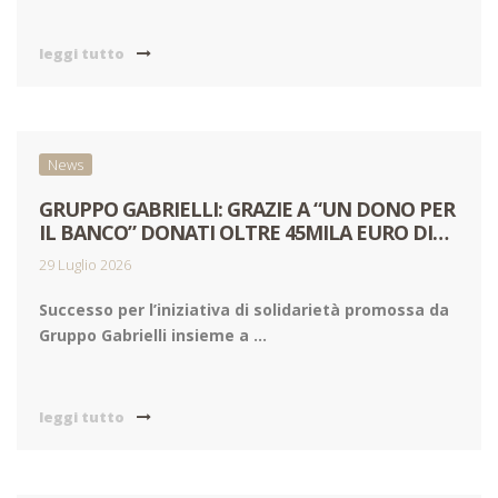
leggi tutto
News
GRUPPO GABRIELLI: GRAZIE A “UN DONO PER
IL BANCO” DONATI OLTRE 45MILA EURO DI
ALIMENTI ALLE FAMIGLIE IN DIFFICOLTÀ
29 Luglio 2026
Successo per l’iniziativa di solidarietà promossa da
Gruppo Gabrielli insieme a ...
leggi tutto