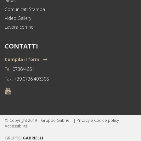
News
Comunicati Stampa
Video Gallery
Lavora con noi
CONTATTI
Compila il form
Tel.
0736/4061
Fax.
+39.0736.406308
© Copyright
2019
|
Gruppo Gabrielli
|
Privacy e Cookie policy
|
Accessibilità
GRUPPO
GABRIELLI