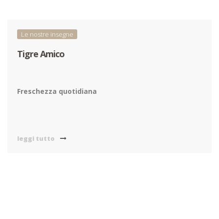
Le nostre insegne
Tigre Amico
Freschezza quotidiana
leggi tutto