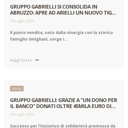
GRUPPO GABRIELLI SI CONSOLIDA IN
ABRUZZO: APRE AD ARIELLI UN NUOVO TIGRE
AMICO
30 Luglio 2026
Il punto vendita, nato dalla sinergia con la storica
famiglia Smigliani, sorge i...
leggi tutto
News
GRUPPO GABRIELLI: GRAZIE A “UN DONO PER
IL BANCO” DONATI OLTRE 45MILA EURO DI
ALIMENTI ALLE FAMIGLIE IN DIFFICOLTÀ
29 Luglio 2026
Successo per l’iniziativa di solidarietà promossa da